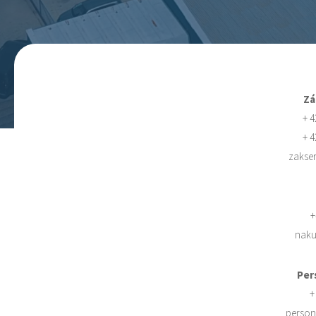
Zá
+ 4
+ 4
zakser
+
naku
Per
+
person