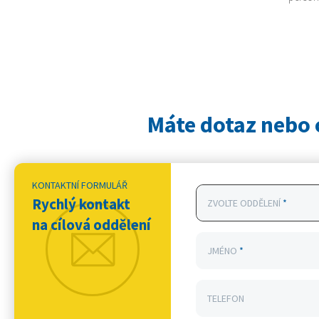
Máte dotaz nebo 
KONTAKTNÍ FORMULÁŘ
Rychlý kontakt
ZVOLTE ODDĚLENÍ
*
na cílová oddělení
JMÉNO
*
TELEFON