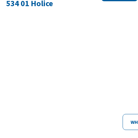
534 01 Holice
WH