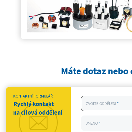
Máte dotaz nebo 
KONTAKTNÍ FORMULÁŘ
Rychlý kontakt
ZVOLTE ODDĚLENÍ
*
na cílová oddělení
JMÉNO
*