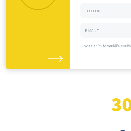
TELEFON
E-MAIL
*
S odesláním formuláře souhl