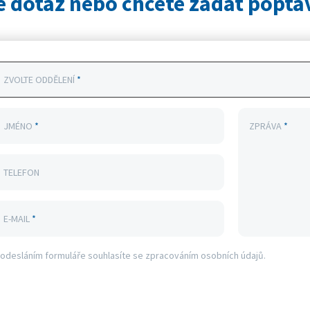
e dotaz nebo chcete zadat poptá
ZVOLTE ODDĚLENÍ
*
JMÉNO
*
ZPRÁVA
*
TELEFON
E-MAIL
*
 odesláním formuláře souhlasíte se zpracováním osobních údajů.