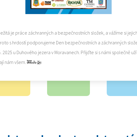
ležitá je práce záchranných a bezpečnostních složek, a vážíme si jejic
Proto s hrdostí podporujeme Den bezpečnostních a záchranných slože
5. 2025 u Duhového jezera v Moravanech. Přijďte si s námi společně uží
ají nám všem. 🚒🚓🚁