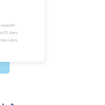
h nasazení
k IZS, který
t den s těmi,