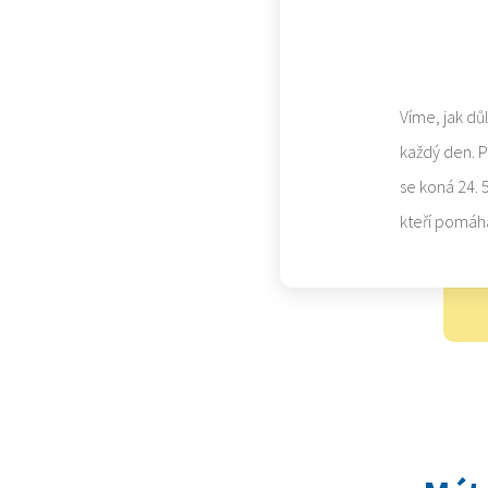
Víme, jak dů
každý den. 
se koná 24. 
kteří pomáh