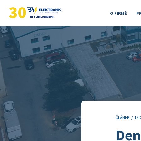
O FIRMĚ
P
ČLÁNEK
/
13.
Den